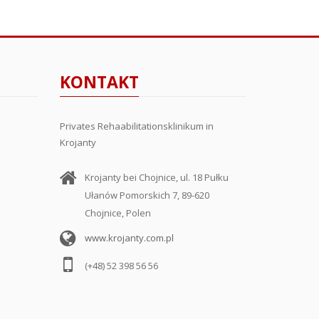
KONTAKT
Privates Rehaabilitationsklinikum in
Krojanty
Krojanty bei Chojnice, ul. 18 Pułku
Ułanów Pomorskich 7, 89-620
Chojnice, Polen
www.krojanty.com.pl
(+48) 52 398 56 56