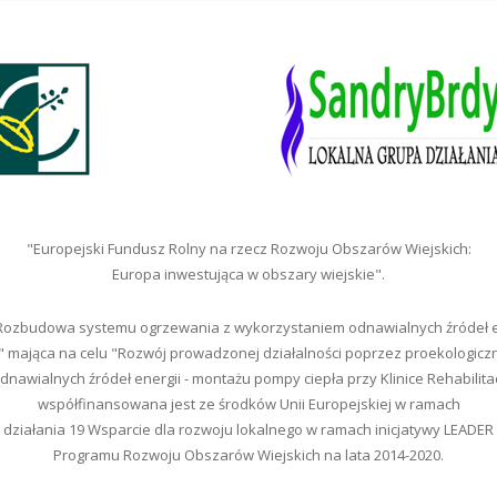
"Europejski Fundusz Rolny na rzecz Rozwoju Obszarów Wiejskich:
Europa inwestująca w obszary wiejskie".
"Rozbudowa systemu ogrzewania z wykorzystaniem odnawialnych źródeł en
" mająca na celu "Rozwój prowadzonej działalności poprzez proekologic
nawialnych źródeł energii - montażu pompy ciepła przy Klinice Rehabilita
współfinansowana jest ze środków Unii Europejskiej w ramach
działania 19 Wsparcie dla rozwoju lokalnego w ramach inicjatywy LEADER
Programu Rozwoju Obszarów Wiejskich na lata 2014-2020.