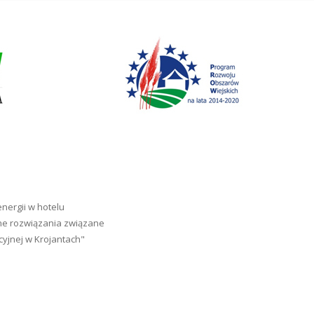
ergii w hotelu
zne rozwiązania związane
cyjnej w Krojantach"