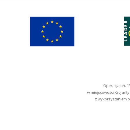
Operacja pn. 
w miejscowości Krojanty
z wykorzystaniem od