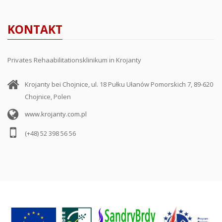
KONTAKT
Privates Rehaabilitationsklinikum in Krojanty
Krojanty bei Chojnice, ul. 18 Pułku Ułanów Pomorskich 7, 89-620
Chojnice, Polen
www.krojanty.com.pl
(+48) 52 398 56 56